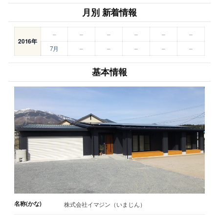
月別 新着情報
–
–
–
–
–
–
2016年
7月
–
–
–
–
–
基本情報
名称(かな)
株式会社イマジン（いまじん）