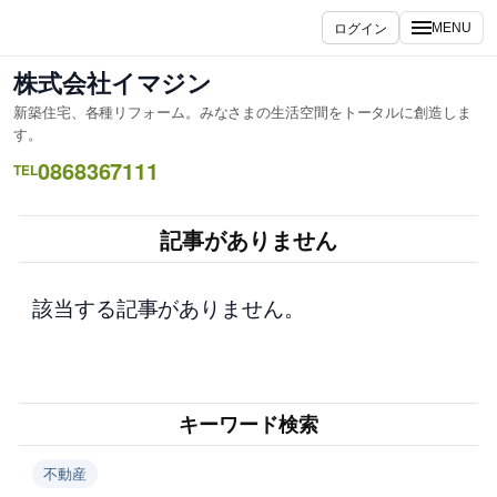
内
ログイン
MENU
容
を
株式会社イマジン
ス
新築住宅、各種リフォーム。みなさまの生活空間をトータルに創造しま
キ
す。
ッ
0868367111
TEL
プ
記事がありません
該当する記事がありません。
キーワード検索
不動産