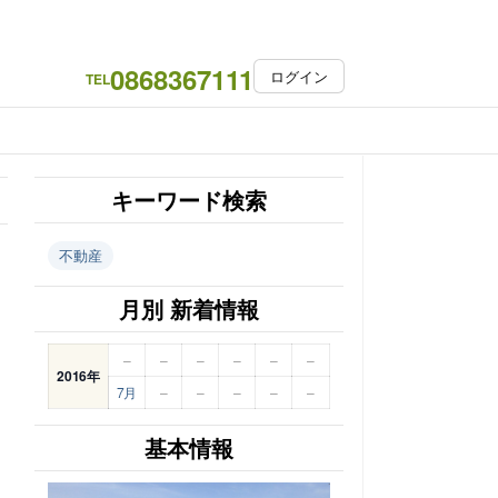
0868367111
ログイン
TEL
キーワード検索
不動産
月別 新着情報
–
–
–
–
–
–
2016年
7月
–
–
–
–
–
基本情報