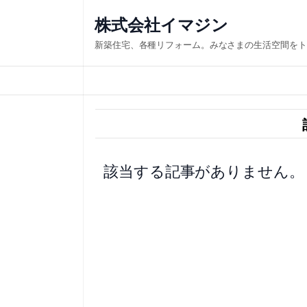
内
株式会社イマジン
容
新築住宅、各種リフォーム。みなさまの生活空間をト
を
ス
キ
ッ
プ
該当する記事がありません。