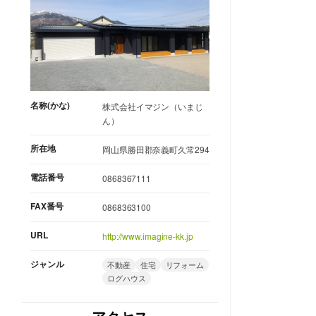
名称(かな)
株式会社イマジン（いまじ
ん）
所在地
岡山県勝田郡奈義町久常294
電話番号
0868367111
FAX番号
0868363100
URL
http://www.imagine-kk.jp
ジャンル
不動産
住宅
リフォーム
ログハウス