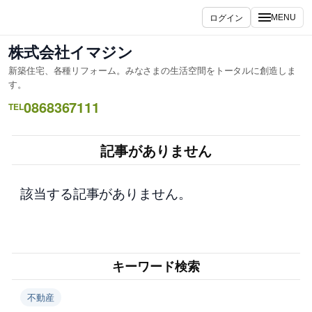
内
ログイン
MENU
容
を
株式会社イマジン
ス
新築住宅、各種リフォーム。みなさまの生活空間をトータルに創造しま
キ
す。
ッ
0868367111
TEL
プ
記事がありません
該当する記事がありません。
キーワード検索
不動産