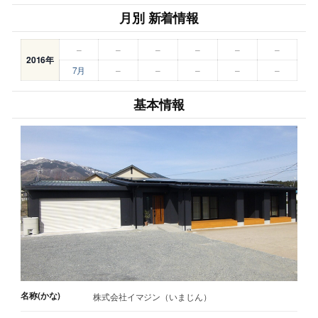
月別 新着情報
–
–
–
–
–
–
2016年
7月
–
–
–
–
–
基本情報
名称(かな)
株式会社イマジン（いまじん）