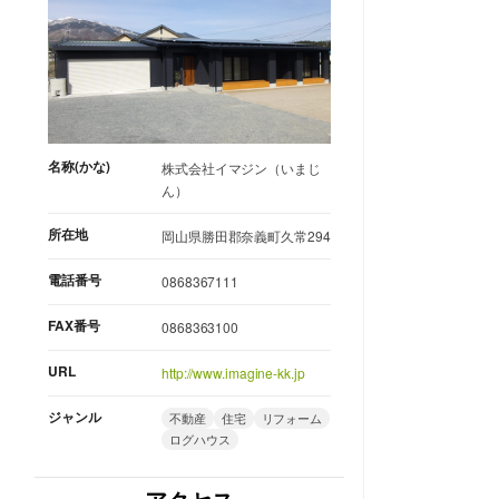
名称(かな)
株式会社イマジン（いまじ
ん）
所在地
岡山県勝田郡奈義町久常294
電話番号
0868367111
FAX番号
0868363100
URL
http://www.imagine-kk.jp
ジャンル
不動産
住宅
リフォーム
ログハウス