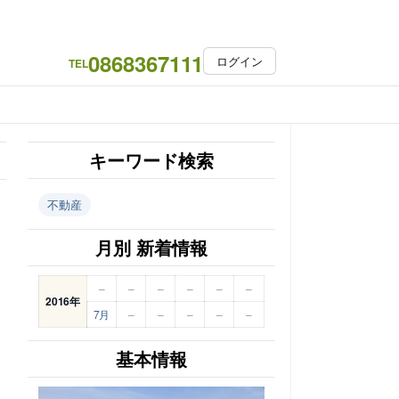
0868367111
ログイン
TEL
キーワード検索
不動産
月別 新着情報
–
–
–
–
–
–
2016年
7月
–
–
–
–
–
基本情報