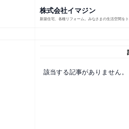
内
株式会社イマジン
容
新築住宅、各種リフォーム。みなさまの生活空間をト
を
ス
キ
ッ
プ
該当する記事がありません。