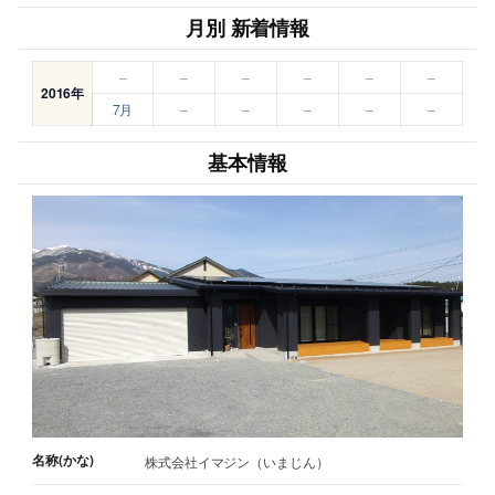
月別 新着情報
–
–
–
–
–
–
2016年
7月
–
–
–
–
–
基本情報
名称(かな)
株式会社イマジン（いまじん）