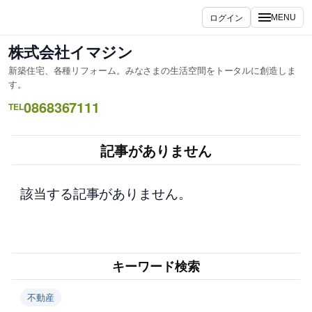
内
ログイン
MENU
容
を
株式会社イマジン
ス
新築住宅、各種リフォーム。みなさまの生活空間をトータルに創造しま
キ
す。
ッ
0868367111
TEL
プ
記事がありません
該当する記事がありません。
キーワード検索
不動産