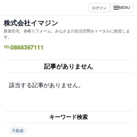
内
ログイン
MENU
容
を
株式会社イマジン
ス
新築住宅、各種リフォーム。みなさまの生活空間をトータルに創造しま
キ
す。
ッ
0868367111
TEL
プ
記事がありません
該当する記事がありません。
キーワード検索
不動産