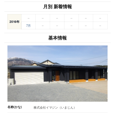
月別 新着情報
–
–
–
–
–
–
2016年
7月
–
–
–
–
–
基本情報
名称(かな)
株式会社イマジン（いまじん）