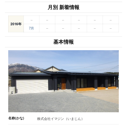
月別 新着情報
–
–
–
–
–
–
2016年
7月
–
–
–
–
–
基本情報
名称(かな)
株式会社イマジン（いまじん）