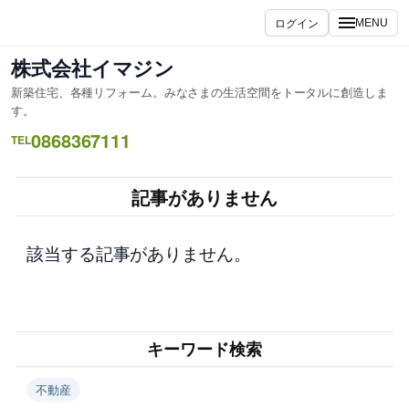
内
ログイン
MENU
容
を
株式会社イマジン
ス
新築住宅、各種リフォーム。みなさまの生活空間をトータルに創造しま
キ
す。
ッ
0868367111
TEL
プ
記事がありません
該当する記事がありません。
キーワード検索
不動産