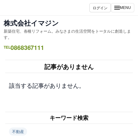
内
ログイン
MENU
容
を
株式会社イマジン
ス
新築住宅、各種リフォーム。みなさまの生活空間をトータルに創造しま
キ
す。
ッ
0868367111
TEL
プ
記事がありません
該当する記事がありません。
キーワード検索
不動産