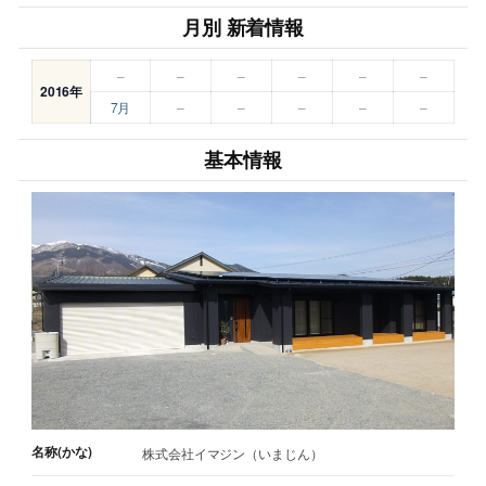
月別 新着情報
–
–
–
–
–
–
2016年
7月
–
–
–
–
–
基本情報
名称(かな)
株式会社イマジン（いまじん）