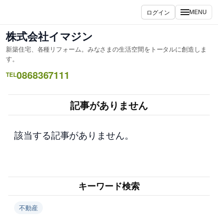
内
ログイン
MENU
容
を
株式会社イマジン
ス
新築住宅、各種リフォーム。みなさまの生活空間をトータルに創造しま
キ
す。
ッ
0868367111
TEL
プ
記事がありません
該当する記事がありません。
キーワード検索
不動産