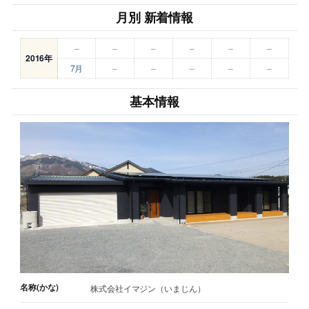
月別 新着情報
–
–
–
–
–
–
2016年
7月
–
–
–
–
–
基本情報
名称(かな)
株式会社イマジン（いまじん）