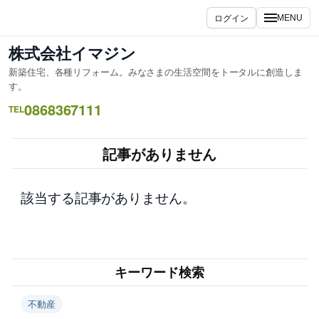
内
ログイン
MENU
容
を
株式会社イマジン
ス
新築住宅、各種リフォーム。みなさまの生活空間をトータルに創造しま
キ
す。
ッ
0868367111
TEL
プ
記事がありません
該当する記事がありません。
キーワード検索
不動産