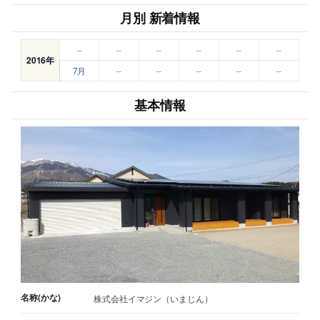
月別 新着情報
–
–
–
–
–
–
2016年
7月
–
–
–
–
–
基本情報
名称(かな)
株式会社イマジン（いまじん）