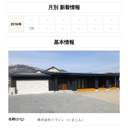
月別 新着情報
–
–
–
–
–
–
2016年
7月
–
–
–
–
–
基本情報
名称(かな)
株式会社イマジン（いまじん）