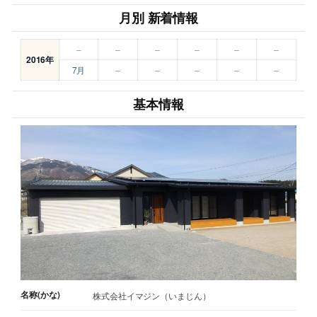
月別 新着情報
–
–
–
–
–
–
2016年
7月
–
–
–
–
–
基本情報
名称(かな)
株式会社イマジン（いまじん）