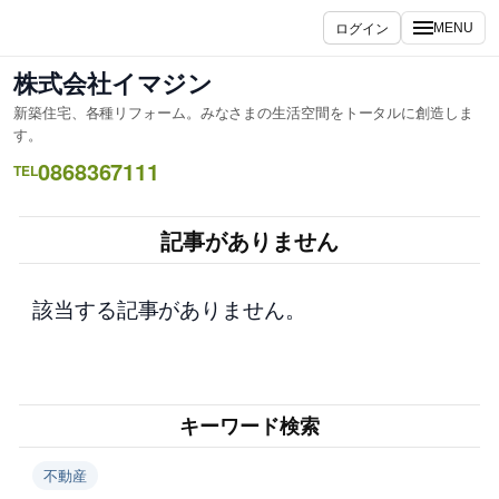
内
ログイン
MENU
容
を
株式会社イマジン
ス
新築住宅、各種リフォーム。みなさまの生活空間をトータルに創造しま
キ
す。
ッ
0868367111
TEL
プ
記事がありません
該当する記事がありません。
キーワード検索
不動産