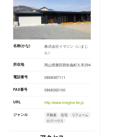
名称(かな)
株式会社イマジン（いまじ
ん）
所在地
岡山県勝田郡奈義町久常294
電話番号
0868367111
FAX番号
0868363100
URL
http://www.imagine-kk.jp
ジャンル
不動産
住宅
リフォーム
ログハウス