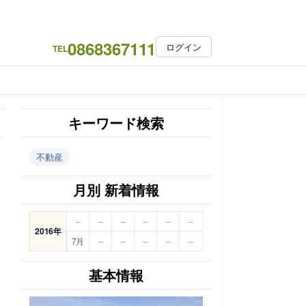
0868367111
ログイン
TEL
キーワード検索
不動産
月別 新着情報
–
–
–
–
–
–
2016年
7月
–
–
–
–
–
基本情報