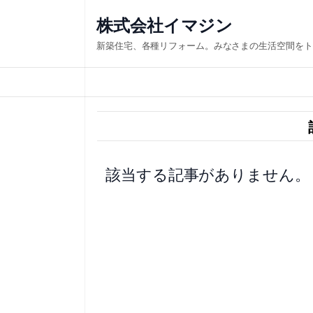
内
株式会社イマジン
容
新築住宅、各種リフォーム。みなさまの生活空間をト
を
ス
キ
ッ
プ
該当する記事がありません。